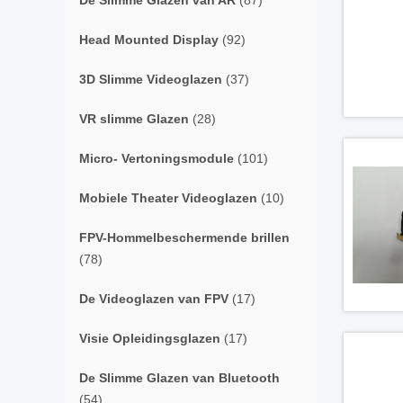
De Slimme Glazen van AR
(87)
Head Mounted Display
(92)
3D Slimme Videoglazen
(37)
VR slimme Glazen
(28)
Micro- Vertoningsmodule
(101)
Mobiele Theater Videoglazen
(10)
FPV-Hommelbeschermende brillen
(78)
De Videoglazen van FPV
(17)
Visie Opleidingsglazen
(17)
De Slimme Glazen van Bluetooth
(54)