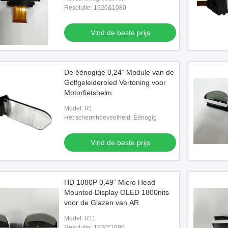
Resolutie: 1920&1080
de beste prijs
Vind de beste prijs
Vind de beste prijs
De éénogige 0,24“ Module van de
Golfgeleideroled Vertoning voor
Motorfietshelm
Model: R1
Het schermhoeveelheid: Éénogig
Vind de beste prijs
HD 1080P 0,49“ Micro Head
Mounted Display OLED 1800nits
voor de Glazen van AR
Model: R11
Resolutie: 1920*1080