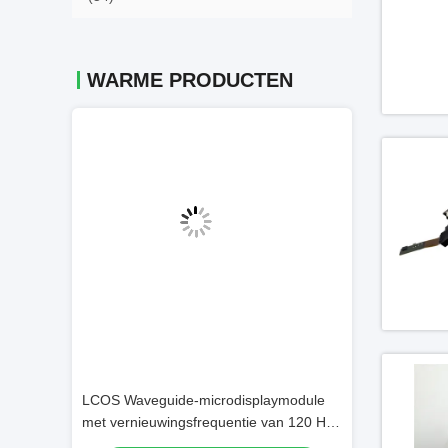
WARME PRODUCTEN
Video
cro Display
LCOS Waveguide-microdisplaymodule
AR/VR Smart Gla
og Contrast
met vernieuwingsfrequentie van 120 Hz,
ngen
gezichtsveld van 40° en resolutie van