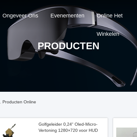
Ongeveer Ons
Evenementen
Online Het
Winkelen
PRODUCTEN
. Producten Online
Golfgeleider 0,24“ Oled-Micro-
Vertoning 1280×720 voor HUD