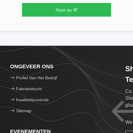
Stuur nu
ONGEVEER ONS
Sh
Profiel Van Het Bedrijf
Te
Fabriekstocht
Co.
She
Kwaliteitscontrole
gla
Sitemap
hee
We 
EVENEMENTEN