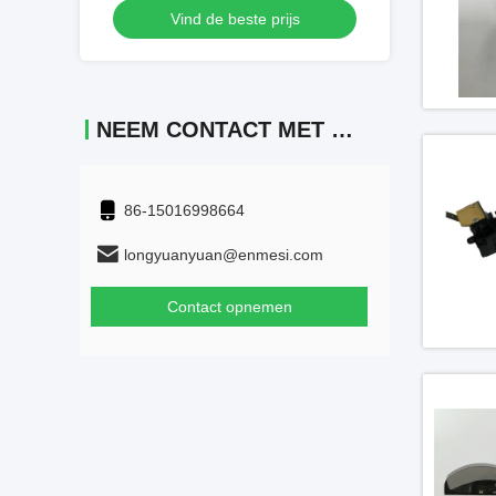
js
Vind de beste prijs
Vind 
1920 x 1080
NEEM CONTACT MET ONS OP
86-15016998664
longyuanyuan@enmesi.com
Contact opnemen