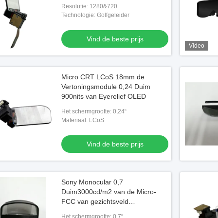
Resolutie: 1280&720
Technologie: Golfgeleider
Vind de beste prijs
Video
Micro CRT LCoS 18mm de
Vertoningsmodule 0,24 Duim
900nits van Eyerelief OLED
Het schermgrootte: 0,24“
Materiaal: LCoS
Vind de beste prijs
Video
Vide
Sony Monocular 0,7
Duim3000cd/m2 van de Micro-
sses met Android 11
210 inch 1080P OLED 50 Grade FOV
Nieuw
FCC van gezichtsveld
AR bril MR video bril met USB-C
Anro
Vertoningsmodule 51°
C
Het schermgrootte: 0,7“