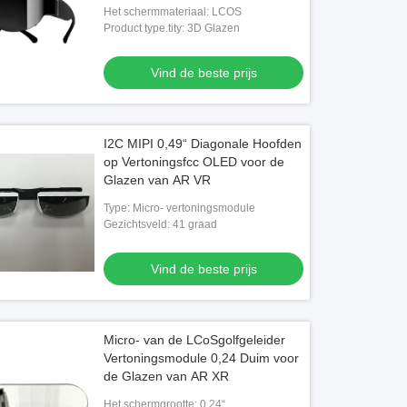
voerde Slimme Glazen in
Het schermmateriaal: LCOS
Product type.tity: 3D Glazen
Vind de beste prijs
I2C MIPI 0,49“ Diagonale Hoofden
op Vertoningsfcc OLED voor de
Glazen van AR VR
Type: Micro- vertoningsmodule
Gezichtsveld: 41 graad
Vind de beste prijs
o
Video
Micro- van de LCoSgolfgeleider
Vertoningsmodule 0,24 Duim voor
ste hoge kwaliteit 1920 * 1080
1080P USB C HDMI Android AR S
de Glazen van AR XR
id 2K VR Smart Glasses met TYPE
Glasses Head Mounted Display WI
Bluetooth
Het schermgrootte: 0,24“