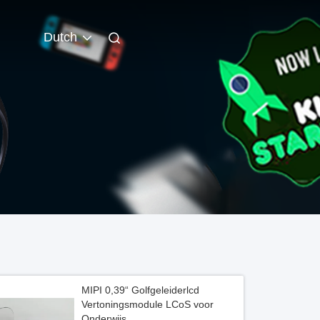
Dutch
MIPI 0,39“ Golfgeleiderlcd
Vertoningsmodule LCoS voor
Onderwijs