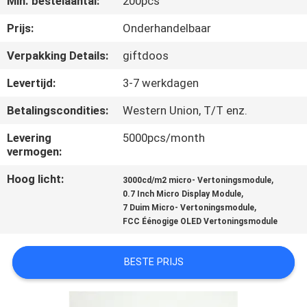
Min. bestelaantal:
200pcs
NIEUWS
Prijs:
Onderhandelbaar
GEVALLEN
Verpakking Details:
giftdoos
Levertijd:
3-7 werkdagen
VERZOEK
Betalingscondities:
Western Union, T/T enz.
OM EEN
CITAAT
Levering
5000pcs/month
vermogen:
Hoog licht:
,
SHOPPING
3000cd/m2 micro- Vertoningsmodule
,
0.7 Inch Micro Display Module
ONLINE
,
7 Duim Micro- Vertoningsmodule
FCC Éénogige OLED Vertoningsmodule
SITEMAP
BESTE PRIJS
PRIVACYBELEID