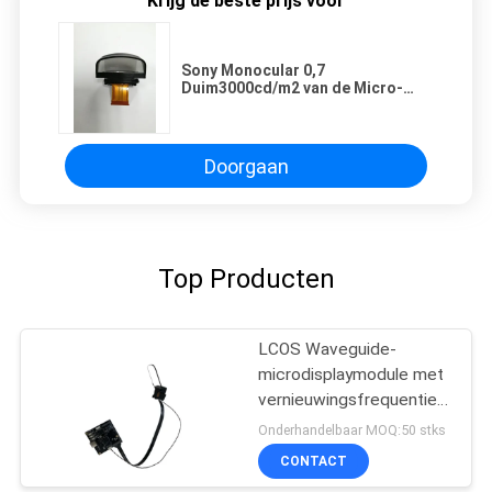
Krijg de beste prijs voor
Sony Monocular 0,7
Duim3000cd/m2 van de Micro-
FCC van gezichtsveld
Vertoningsmodule 51°
Doorgaan
Top Producten
LCOS Waveguide-
microdisplaymodule met
vernieuwingsfrequentie
van 120 Hz, gezichtsveld
Onderhandelbaar MOQ:50 stks
van 40° en resolutie van
CONTACT
1920 x 1080