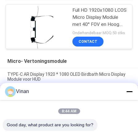
Full HD 1920x1080 LCOS
Micro Display Module
met 40° FOV en Hoog
Contrast 200:1 voor
Onderhandelbaar MOQ:50 stks
AR/VR Toepassingen
CONTACT
Micro- Vertoningsmodule
TYPE-C AR Display 1920 * 1080 OLED Birdbath Micro Display
Module voor HUD
Vinan
Volledige HD Sony Micro- van het 0,7 Duim Éénogige Scherm
Flexibele OLED Vertoningsmodule voor de Helm van AR
Micro- van de aandrijvingsplaat Vertoningsmodule, Kleine
8:44 AM
Grootte 0. 7 de Vertoning van de duim 1920 & 1080 Resolutie
OLED
Good day, what product are you looking for?
populaire categorieën
Alle