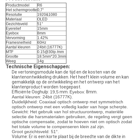
Productmodel
R6
Het schermgrootte
0,7“
Resolutie
1920&1080
Materiaal
OLED
Gezichtsveld
51°
Eyerelief
15mm
Eyebox
8mm
Vervorming
1.42%
Framesnelheid
60Hz
Aantal kleuren
24bit (16777K)
MTF
0.15@30lp /mm
Grootte
18.5mm*20.3mm
Weeg
14g
Technische Eigenschappen:
De vertoningsmodule kan de tijd en de kosten van de
klantenontwikkeling drukken. Het heeft klein volume en kan
gemakkelijk op de ontwikkeling en het ontwerp van het
klantenproduct worden toegepast.
Efficiënte Ooghulp:
19,5
mm.
Eyebox
: 8mm.
Aantal kleuren: 24bit (16777K).
Duidelijkheid: Coaxiaal optisch ontwerp met symmetrisch
optisch ontwerp met een volledig kader van hoge scherpte.
Gewicht: Het gebruik van hol structuurontwerp, materiële
selectie die harsmaterialen gebruiken, de regeling vergt geen
optische compensatie, zodat te hoeven niet om optisch zodat
het totale volume te compenseren klein zal zijn.
Groot gezichtsveld:
51°.
Volume: Er is een korte plaat bij de breedte van de dikte in