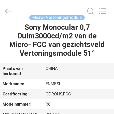
Shenzhen
Anpo
Intelligence
Technology
Co.,
Micro- Vertoningsmodule
Ltd..
All
Sony Monocular 0,7
HUIS
Rights
Reserved.
Duim3000cd/m2 van de
PRODUCTEN
Micro- FCC van gezichtsveld
Vertoningsmodule 51°
ONGEVEER
ONS
Plaats van
CHINA
herkomst:
FABRIEKSREIS
Merknaam:
ENMESI
Certificering:
CE,ROHS,FCC
KWALITEITSCONTROLE
Modelnummer:
R6