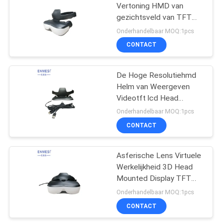
Vertoning HMD van
gezichtsveld van TFT
78
LCD 50° van het Helm de
Onderhandelbaar MOQ:1pcs
Hoofd Opgezette
FPV-
CONTACT
Apparaat
Hommelbeschermende
De Hoge Resolutiehmd
brillen
Helm van Weergeven
Videotft lcd Head
Mounted Display HDMI
Onderhandelbaar MOQ:1pcs
CONTACT
17
De Videoglazen van
Asferische Lens Virtuele
Werkelijkheid 3D Head
FPV
Mounted Display TFT
LCD voor Industriële
Onderhandelbaar MOQ:1pcs
Productie
CONTACT