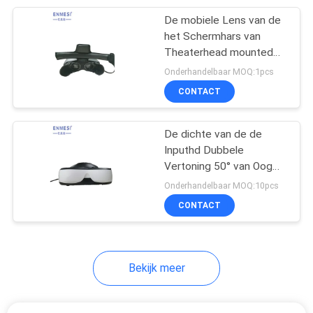
De mobiele Lens van de
17
het Schermhars van
Visie
Theaterhead mounted
display 1280*800 TFT
Onderhandelbaar MOQ:1pcs
Opleidingsglazen
LCD
CONTACT
De dichte van de de
Inputhd Dubbele
Vertoning 50° van Oog
54
Optische Head Mounted
Onderhandelbaar MOQ:10pcs
De Slimme Glazen
Display HDMI Helm van
CONTACT
gezichtsveld VR
van Bluetooth
Bekijk meer