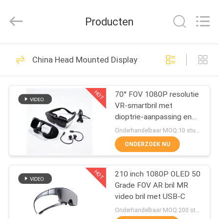
Shenzhen
Anpo
Intelligence
Producten
Technology
Co.,
Ltd..
All
HUIS
Rights
92
Reserved.
China Head Mounted Display
De Slimme Glazen
PRODUCTEN
van AR
HOT
70° FOV 1080P resolutie
VR-smartbril met
ONGEVEER
dioptrie-aanpassing en
ONS
USB-C-connectiviteit
Onderhandelbaar MOQ:10 stuks
ONDERZOEK NU
89
FABRIEKSREIS
Head Mounted
HOT
210 inch 1080P OLED 50
Grade FOV AR bril MR
KWALITEITSCONTROLE
Display
video bril met USB-C
Onderhandelbaar MOQ:200 stuks