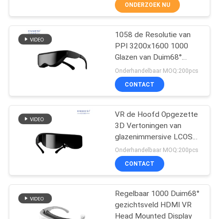
NIEUWS
ONDERZOEK NU
GEVALLEN
1058 de Resolutie van
37
PPI 3200x1600 1000
Glazen van Duim68°
3D Slimme
VERZOEK
gezichtsveld VR met
Onderhandelbaar MOQ:200pcs
Videoglazen
HDMI
OM EEN
CONTACT
CITAAT
VR de Hoofd Opgezette
3D Vertoningen van
SHOPPING
glazenimmersive LCOS
ONLINE
28
1280*720
Onderhandelbaar MOQ:200pcs
CONTACT
VR slimme Glazen
SITEMAP
Regelbaar 1000 Duim68°
gezichtsveld HDMI VR
PRIVACYBELEID
Head Mounted Display