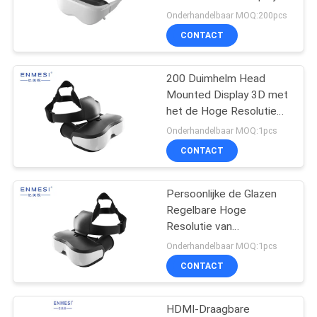
Onderhandelbaar MOQ:200pcs
CONTACT
101
Micro-
200 Duimhelm Head
Mounted Display 3D met
Vertoningsmodule
het de Hoge Resolutie
Grote Scherm van HDMI
Onderhandelbaar MOQ:1pcs
CONTACT
Persoonlijke de Glazen
10
Regelbare Hoge
Mobiele Theater
Resolutie van
Theaterhead mounted
Onderhandelbaar MOQ:1pcs
Videoglazen
display
CONTACT
HDMI-Draagbare