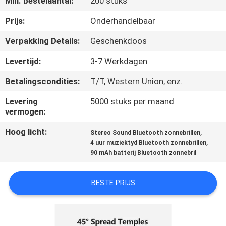
Min. bestelaantal:
200 stuks
NIEUWS
Prijs:
Onderhandelbaar
GEVALLEN
Verpakking Details:
Geschenkdoos
Levertijd:
3-7 Werkdagen
VERZOEK
Betalingscondities:
T/T, Western Union, enz.
OM EEN
CITAAT
Levering
5000 stuks per maand
vermogen:
Hoog licht:
,
SHOPPING
Stereo Sound Bluetooth zonnebrillen
,
4 uur muziektyd Bluetooth zonnebrillen
ONLINE
90 mAh batterij Bluetooth zonnebril
SITEMAP
BESTE PRIJS
PRIVACYBELEID