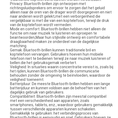
Privacy: Bluetooth-brillen zijn ontworpen met
richtingsluidsprekers om ervoor te zorgen dat het geluid
alleen naar de oren van de drager wordt doorgegeven en niet
naar anderen wordt gelekt,met een verborgenheid die
vergelijkbaar is met die van een koptelefoon, terwijl de druk
van de koptelefoon wordt vermeden.
Mode en comfort: Bluetooth-brillen hebben niet alleen de
functie om naar muziek te luisteren en oproepen te
beantwoorden,Maar hun stijlvolle ontwerp en comfortabele
draagbaarheid maken ze onderdeel van de dagelijkse
matching.
Gemak: Bluetooth-brillen kunnen traditionele bril en
koptelefoon vervangen. Gebruikers hoeven hun mobiele
telefoon niet te bedienen terwijl ze naar muziek luisteren of
bellen.die het gebruiksgemak verbetert.
Veiligheid: In situaties waarin concentratie vereist is, zoals bij
het rijden, kunnen Bluetooth-brillen de communicatie
behouden zonder de omgeving te beïnvloeden, waardoor de
veiligheid toeneemt.
Batterijduur: De meeste Bluetooth-brillen hebben een lange
batterijduur en kunnen voldoen aan de behoeften van het
dagelijks gebruik van gebruikers.
Compatibiliteit: Bluetooth-brillen zijn meestal compatibel
met een verscheidenheid aan apparaten, zoals
smartphones, tablets, enz., waardoor gebruikers gemakkelijk
tussen verschillende apparaten kunnen schakelen.
Gemakkelijk te gebruiken: het verbindingsproces van
Bluetooth-brillen is eenvoudig en snel. Gebruikers hoeven ze