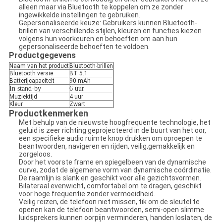
alleen maar via Bluetooth te koppelen om ze zonder
ingewikkelde instellingen te gebruiken.
Gepersonaliseerde keuze: Gebruikers kunnen Bluetooth-
brillen van verschillende stijlen, kleuren en functies kiezen
volgens hun voorkeuren en behoeften om aan hun
gepersonaliseerde behoeften te voldoen.
Productgegevens
Naam van het product
Bluetooth-brillen
Bluetooth versie
BT 5.1
Batterijcapaciteit
90 mAh
In stand-by
6 uur
Muziektijd
4 uur
Kleur
Zwart
Productkenmerken
Met behulp van de nieuwste hoogfrequente technologie, het
geluid is zeer richting geprojecteerd in de buurt van het oor,
een specifieke audio ruimte knop drukken om oproepen te
beantwoorden, navigeren en rijden, veilig,gemakkelijk en
zorgeloos.
Door het voorste frame en spiegelbeen van de dynamische
curve, zodat de algemene vorm van dynamische coördinatie.
De raamlijn is slank en geschikt voor alle gezichtsvormen.
Bilateraal evenwicht, comfortabel om te dragen, geschikt
voor hoge frequentie zonder vermoeidheid.
Veilig reizen, de telefoon niet missen, tik om de sleutel te
openen kan de telefoon beantwoorden, semi-open slimme
luidsprekers kunnen oorpijn verminderen, handen loslaten, de