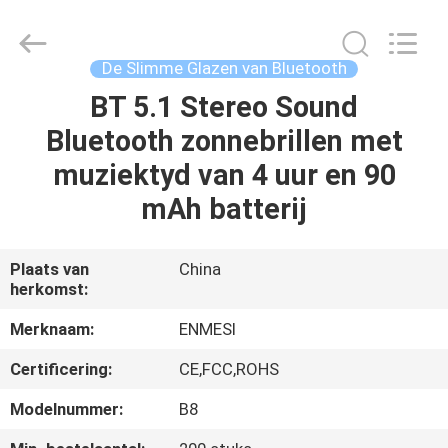
Shenzhen
Anpo
Intelligence
Technology
Co.,
De Slimme Glazen van Bluetooth
Ltd..
All
BT 5.1 Stereo Sound
HUIS
Rights
Reserved.
Bluetooth zonnebrillen met
PRODUCTEN
muziektyd van 4 uur en 90
mAh batterij
ONGEVEER
ONS
Plaats van
China
herkomst:
FABRIEKSREIS
Merknaam:
ENMESI
Certificering:
CE,FCC,ROHS
KWALITEITSCONTROLE
Modelnummer:
B8