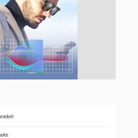
nebril
mAh