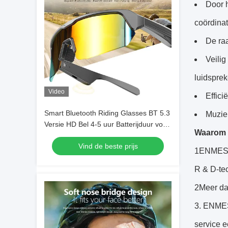
Door 
coördinat
De raa
Veilig
luidsprek
Video
Effici
Smart Bluetooth Riding Glasses BT 5.3
Muziek
Versie HD Bel 4-5 uur Batterijduur voor
Waarom 
games/fietsen/rijden/rennen/vissen
Vind de beste prijs
1ENMESI i
R & D-te
2Meer dan
3. ENMESI
service e