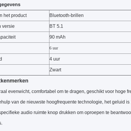
gegevens
 het product
Bluetooth-brillen
 versie
BT 5.1
apaciteit
90 mAh
6 uur
d
4 uur
Zwart
tkenmerken
raal evenwicht, comfortabel om te dragen, geschikt voor hoge f
hulp van de nieuwste hoogfrequente technologie, het geluid is z
specifieke audio ruimte knop drukken om oproepen te beantwoor
s.