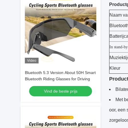
Product
Naam van
Bluetooth
Batterijc
In stand-by
Muziektij
Video
Kleur
Bluetooth 5.3 Version About 50H Smart
Produc
Bluetooth Riding Glasses for Driving
Bilate
Vind de beste prijs
Met be
oor, een 
zorgeloo