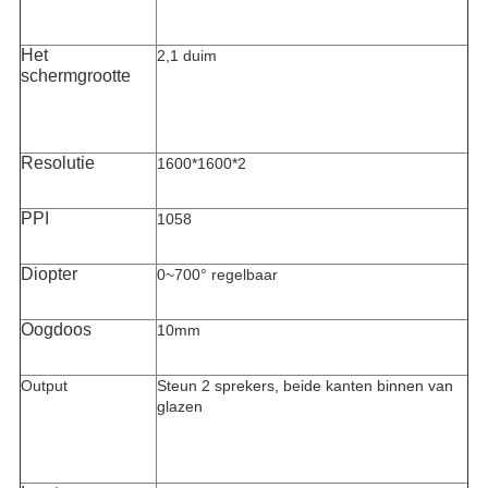
Het
2,1 duim
schermgrootte
Resolutie
1600*1600*2
PPI
1058
Diopter
0~700° regelbaar
Oogdoos
10mm
Output
Steun 2 sprekers, beide kanten binnen van
glazen