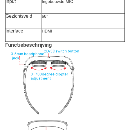
Input
Ingebouwde MIC
Gezichtsveld
68°
Interface
HDMI
Functiebeschrijving