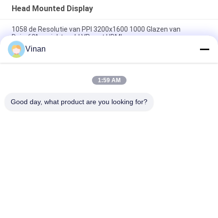
Head Mounted Display
1058 de Resolutie van PPI 3200x1600 1000 Glazen van
Duim68° gezichtsveld VR met HDMI
Vinan
VR de Hoofd Opgezette 3D Vertoningen van glazenimmersive
LCOS 1280*720
1:59 AM
Regelbaar 1000 Duim68° gezichtsveld HDMI VR Head Mounted
Display
Good day, what product are you looking for?
populaire categorieën
Alle
De Slimme Glazen 
Head Mounted 
Van AR
Display
3D Slimme 
VR Slimme Glazen
Videoglazen
Micro- 
Mobiele Theater 
Vertoningsmodule
Videoglazen