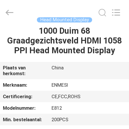
Shenzhen
Anpo
Intelligence
Technology
Co.,
Head Mounted Display
Ltd..
All
1000 Duim 68
HUIS
Rights
Reserved.
Graadgezichtsveld HDMI 1058
PRODUCTEN
PPI Head Mounted Display
ONGEVEER
Plaats van
China
herkomst:
ONS
Merknaam:
ENMESI
FABRIEKSREIS
Certificering:
CE,FCC,ROHS
Modelnummer:
E812
KWALITEITSCONTROLE
Min. bestelaantal:
200PCS