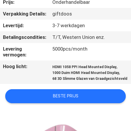
NIEUWS
Prijs:
Onderhandelbaar
Verpakking Details:
giftdoos
GEVALLEN
Levertijd:
3-7 werkdagen
Betalingscondities:
T/T, Western Union enz.
VERZOEK
OM EEN
Levering
5000pcs/month
vermogen:
CITAAT
Hoog licht:
,
HDMI 1058 PPI Head Mounted Display
,
1000 Duim HDMI Head Mounted Display
SHOPPING
68 3D Slimme Glazen van Graadgezichtsveld
ONLINE
BESTE PRIJS
SITEMAP
PRIVACYBELEID