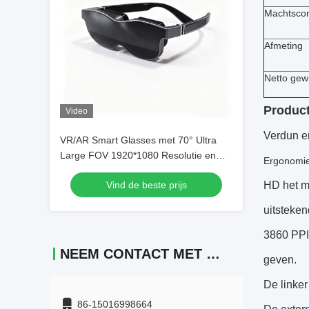
Machtsco
Afmeting
Netto gew
Produc
Video
Verdun en
VR/AR Smart Glasses met 70° Ultra
Large FOV 1920*1080 Resolutie en
Ergonomie,
USB-C-connectiviteit
Vind de beste prijs
HD het mo
uitsteken
3860 PPI 
NEEM CONTACT MET ONS OP
geven.
De linker
86-15016998664