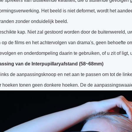
e sprekers van uitstekende kwaliteit, die u stuitende gevolgen 
ormingsverwerking. Het beeld is niet deformet, wordt het aandeel
randen zonder onduidelijk beeld.
schikte kap. Niet zal gestoord worden door de buitenwereld, u
n op de films en het achtervolgen van drama's, geen behoefte 
evolgen en onderdompeling daarin te gebruiken, of u zit of ligt,
ssing van de Interpupillaryafstand (58~68mm)
nks de aanpassingsknoop en net aan te passen om tot de linker
er hoeken tonen geen donkere hoeken. De de aanpassingswaaier