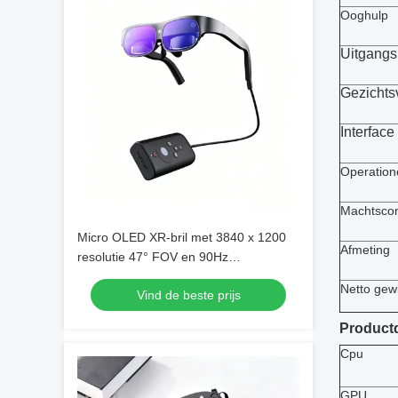
Ooghulp
Uitgangs
Gezichts
Interface
Operation
Machtsco
Micro OLED XR-bril met 3840 x 1200
Afmeting
resolutie 47° FOV en 90Hz
vernieuwingssnelheid
Netto gew
Vind de beste prijs
Productd
Cpu
GPU