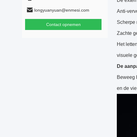
De extern
longyuanyuan@enmesi.com
Anti-verv
Scherpe 
Contact opnemen
Zachte ge
Het lette
visuele g
De aanpa
Beweeg li
en de vi