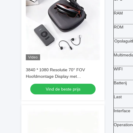
RAM
ROM
Opslaguit
Multimedi
Video
WIFI
3840 * 1080 Resolutie 70° FOV
Hoofdmontage Display met
+2.0D~-6.0D Diopter - AR Smart
Batterij
Vind de beste prijs
Glasses
Last
Interface
Operation