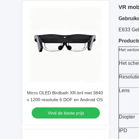
VR mobi
Gebruik
E633 Geb
Productd
Het verto
Het sche
Resoluti
Lens
Micro OLED Birdbath XR-bril met 3840
x 1200 resolutie 6 DOF en Android OS
Vind de beste prijs
Diopter
IPD