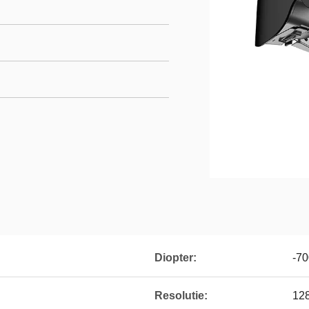
Diopter:
-7
Resolutie:
128