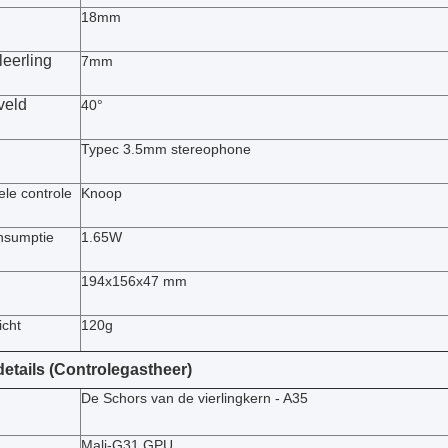
18mm
leerling
7mm
veld
40°
Typec 3.5mm stereophone
ele controle
Knoop
nsumptie
1.65W
194x156x47 mm
icht
120g
etails (Controlegastheer)
De Schors van de vierlingkern - A35
Mali-G31 GPU