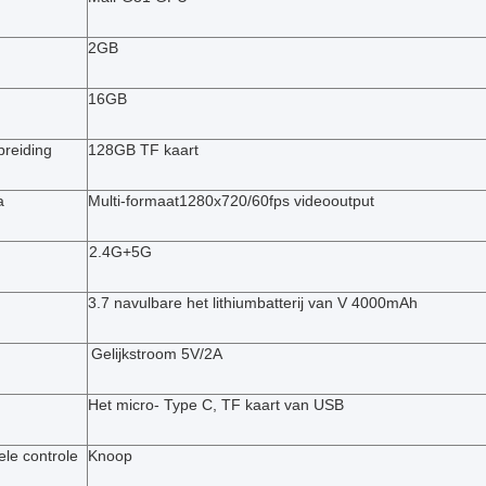
2GB
16GB
breiding
128GB TF kaart
a
Multi-formaat1280x720/60fps videooutput
2.4G+5G
3.7 navulbare het lithiumbatterij van V 4000mAh
Gelijkstroom 5V/2A
Het micro- Type C, TF kaart van USB
ele controle
Knoop