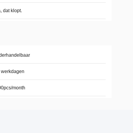
a, dat klopt.
derhandelbaar
7 werkdagen
00pcs/month