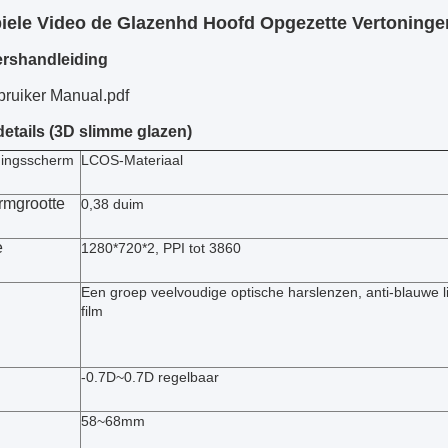
ele Video de Glazenhd Hoofd Opgezette Vertoningen
ershandleiding
ruiker Manual.pdf
etails (3D slimme glazen)
ningsscherm
LCOS-
Materiaal
rmgrootte
0,38 duim
e
1280*720*2, PPI tot 3860
Een groep veelvoudige optische harslenzen, anti-blauwe
film
-0.7D~0.7D regelbaar
58~68mm