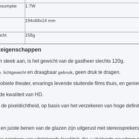
nsumptie
1.7W
194x68x14 mm
icht
158g
teigenschappen
 steek aan, is het gewicht van de gastheer slechts 120g.
en draagbaar
, geen druk te dragen.
 lichtgewicht
gebruik
biele theater, ervarings levende stuitende films thuis, en genie
de kwaliteit van HD.
de pixeldichtheid, op basis van het verzekeren van hoge definiti
 en juiste benen van de glazen zijn uitgerust met stereosprekers