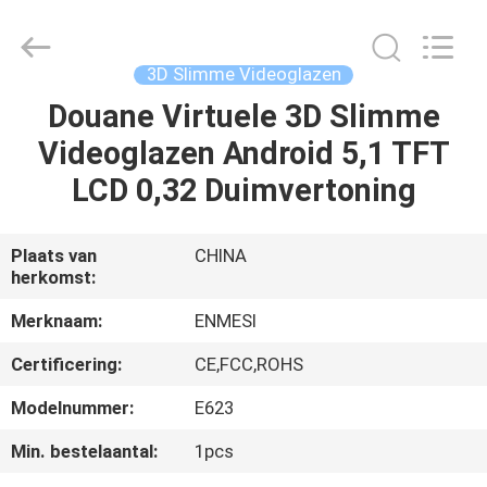
Shenzhen
Anpo
Intelligence
Technology
Co.,
3D Slimme Videoglazen
Ltd..
All
Douane Virtuele 3D Slimme
HUIS
Rights
Reserved.
Videoglazen Android 5,1 TFT
PRODUCTEN
LCD 0,32 Duimvertoning
ONGEVEER
Plaats van
CHINA
herkomst:
ONS
Merknaam:
ENMESI
FABRIEKSREIS
Certificering:
CE,FCC,ROHS
Modelnummer:
E623
KWALITEITSCONTROLE
Min. bestelaantal:
1pcs