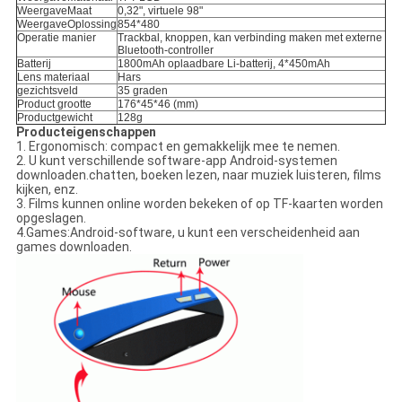
Weergave
Maat
0,32", virtuele 98"
Weergave
Oplossing
854*480
Operatie manier
Trackbal, knoppen, kan verbinding maken met externe
Bluetooth-controller
Batterij
1800mAh oplaadbare Li-batterij, 4*450mAh
Lens materiaal
Hars
gezichtsveld
35 graden
Product grootte
176*45*46 (mm)
Productgewicht
128g
Producteigenschappen
1. Ergonomisch: compact en gemakkelijk mee te nemen.
2. U kunt verschillende software-app Android-systemen
downloaden.chatten, boeken lezen, naar muziek luisteren, films
kijken, enz.
3. Films kunnen online worden bekeken of op TF-kaarten worden
opgeslagen.
4.Games:Android-software, u kunt een verscheidenheid aan
games downloaden.