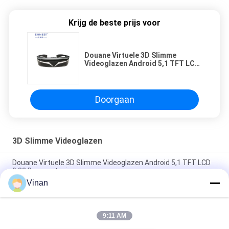
Krijg de beste prijs voor
Douane Virtuele 3D Slimme
Videoglazen Android 5,1 TFT LCD
0,32 Duimvertoning
Doorgaan
3D Slimme Videoglazen
Douane Virtuele 3D Slimme Videoglazen Android 5,1 TFT LCD
0,32 Duimvertoning
Vinan
Van de Werkelijkheidsglazen van ENMESI 3D Virtuele Hoge
Resolutie 1280*800 VR met WIFI/Bluetooth
9:11 AM
TFT LCD 2,6“ Dubbele het Scherm 3D Slimme Videoglazen
OTG AV IN de Lens van de 6 Asgyroscoop PMMA