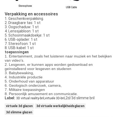
Verpakking en accessoires
1. Geschenkverpakking.
2. Draagbare tas: 1 st
3. Oogschaduw: 1 st
4. Lenssjabloon: 1 st
5. Schoonmaakdoekje: 1 st
6. USB-oplader: 1 st
7. Stereofoon: 1 st
8. USB-kabel: 1 st
toepassingen
1. Entertainment, zoals het luisteren naar muziek en het bekijken
van video's.
2. Lesgeven, er kunnen apps worden gedownload en
geïnstalleerd voor lesgeven en studeren
3. Babybewaking,
4. Industriële productie
5. Onderhoud van apparatuur
6. Geologisch onderzoek, camera,
7. Militaire toepassingen
8. Persoonlijk amusement en communicatie.
Label:
,
,2d/3d slimme bril
3D virtual reality-bril
virtuele 3D-bril
virtuele 3d glazen
3d virtuele werkelijkheidsglazen
3d slimme glazen