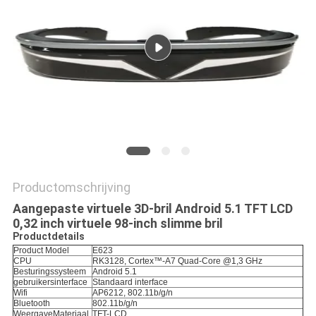
Productomschrijving
Aangepaste virtuele 3D-bril Android 5.1 TFT LCD
0,32 inch virtuele 98-inch slimme bril
Productdetails
Product Model
E623
CPU
RK3128, Cortex™-A7 Quad-Core @1,3 GHz
Besturingssysteem
Android 5.1
gebruikersinterface
Standaard interface
Wifi
AP6212, 802.11b/g/n
Bluetooth
802.11b/g/n
Weergave
Materiaal
TFT-LCD