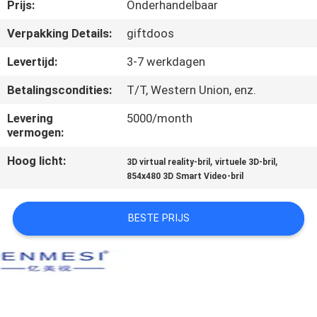
NIEUWS
Prijs:
Onderhandelbaar
Verpakking Details:
giftdoos
GEVALLEN
Levertijd:
3-7 werkdagen
Betalingscondities:
T/T, Western Union, enz.
VERZOEK
OM EEN
Levering
5000/month
vermogen:
CITAAT
Hoog licht:
,
,
3D virtual reality-bril
virtuele 3D-bril
854x480 3D Smart Video-bril
SHOPPING
ONLINE
BESTE PRIJS
SITEMAP
PRIVACYBELEID