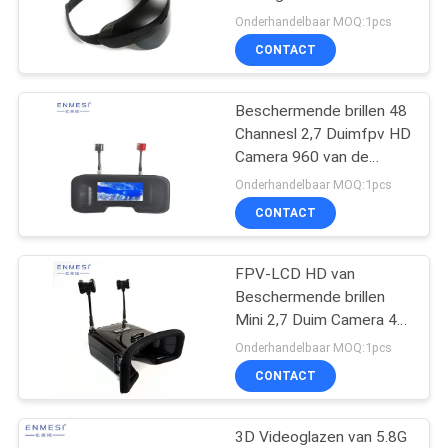
voor Quadcopter
Onderhandelbaar MOQ:1pcs
CONTACT
Beschermende brillen 48
Channesl 2,7 Duimfpv HD
Camera 960 van de
douanegrootte FPV *
Onderhandelbaar MOQ:1pcs
240 TFT het Scherm
CONTACT
voor Nachtvisie
FPV-LCD HD van
Beschermende brillen
Mini 2,7 Duim Camera 48
de Hoofdtelefoon van
Onderhandelbaar MOQ:1pcs
Channes FPV onder 200
CONTACT
voor Hommel
3D Videoglazen van 5.8G