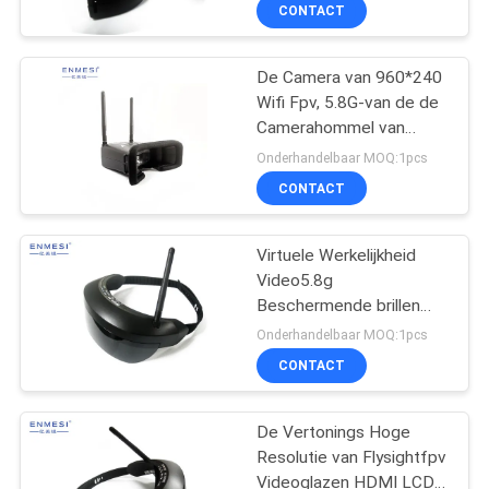
van Channles
NIEUWS
CONTACT
GEVALLEN
De Camera van 960*240
Wifi Fpv, 5.8G-van de de
Camerahommel van
VERZOEK
Ontvangershd de Kleine
Onderhandelbaar MOQ:1pcs
Grootte voor Stuk
OM EEN
CONTACT
speelgoed
CITAAT
Virtuele Werkelijkheid
Video5.8g
SHOPPING
Beschermende brillen
ONLINE
FPV HD Virtuele 98“ Kort
Onderhandelbaar MOQ:1pcs
Vertragings Slim Ontwerp
CONTACT
SITEMAP
De Vertonings Hoge
Resolutie van Flysightfpv
PRIVACYBELEID
Videoglazen HDMI LCD