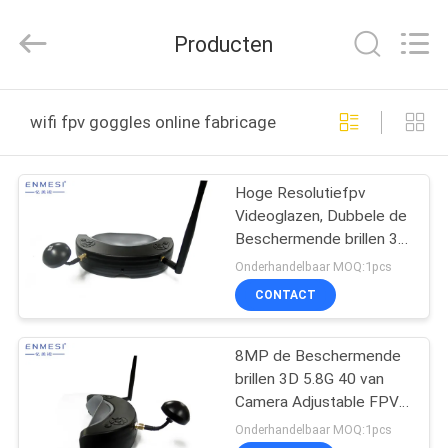
Shenzhen
Anpo
Intelligence
Producten
Technology
Co.,
Ltd..
All
HUIS
Rights
Reserved.
wifi fpv goggles online fabricage
PRODUCTEN
Hoge Resolutiefpv
Videoglazen, Dubbele de
ONGEVEER
Beschermende brillen 3D
ONS
Hoofdtelefoon van Wifi
Onderhandelbaar MOQ:1pcs
FPV
CONTACT
FABRIEKSREIS
8MP de Beschermende
brillen 3D 5.8G 40 van
KWALITEITSCONTROLE
Camera Adjustable FPV
Wifi de Hoge Resolutie
Onderhandelbaar MOQ:1pcs