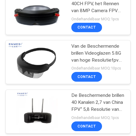
40CH FPV, het Rennen
van 8MP Camera FPV
Beschermende brillen
Onderhandelbaar MOQ:1pcs
HDMI
CONTACT
Van de Beschermende
brillen Videoglazen 5.8G
van hoge Resolutiefpv
de Ontvangershdmi
Onderhandelbaar MOQ:10pcs
Monocular voor UAV
CONTACT
De Beschermende brillen
40 Kanalen 2,7 van China
FPV“ 5,8 Resolutie van
de de Ontvangershelm
Onderhandelbaar MOQ:1pcs
960*240 van G de Video
CONTACT