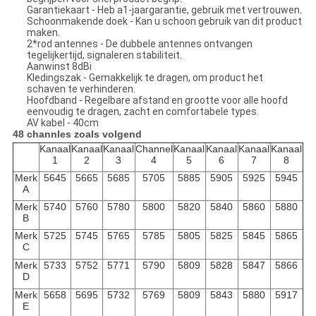
Garantiekaart - Heb a1-jaargarantie, gebruik met vertrouwen.
Schoonmakende doek - Kan u schoon gebruik van dit product
maken.
2*rod antennes - De dubbele antennes ontvangen
tegelijkertijd, signaleren stabiliteit.
Aanwinst 8dBi
Kledingszak - Gemakkelijk te dragen, om product het
schaven te verhinderen.
Hoofdband - Regelbare afstand en grootte voor alle hoofd
eenvoudig te dragen, zacht en comfortabele types.
AV kabel - 40cm
48 channles zoals volgend
Kanaal
Kanaal
Kanaal
Channel
Kanaal
Kanaal
Kanaal
Kanaal
1
2
3
4
5
6
7
8
Merk
5645
5665
5685
5705
5885
5905
5925
5945
A
Merk
5740
5760
5780
5800
5820
5840
5860
5880
B
Merk
5725
5745
5765
5785
5805
5825
5845
5865
C
Merk
5733
5752
5771
5790
5809
5828
5847
5866
D
Merk
5658
5695
5732
5769
5809
5843
5880
5917
E