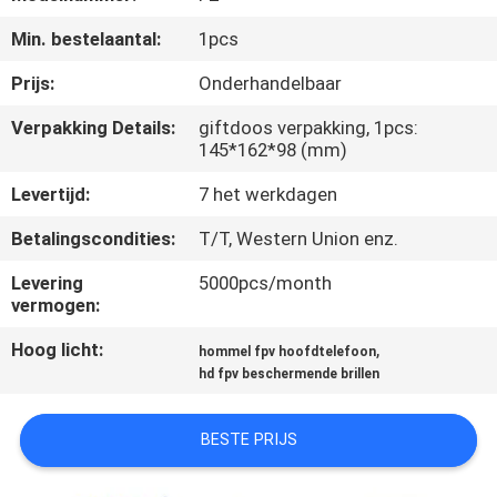
NIEUWS
Min. bestelaantal:
1pcs
GEVALLEN
Prijs:
Onderhandelbaar
Verpakking Details:
giftdoos verpakking, 1pcs:
VERZOEK
145*162*98 (mm)
OM EEN
Levertijd:
7 het werkdagen
CITAAT
Betalingscondities:
T/T, Western Union enz.
Levering
5000pcs/month
SHOPPING
vermogen:
ONLINE
Hoog licht:
,
hommel fpv hoofdtelefoon
hd fpv beschermende brillen
SITEMAP
BESTE PRIJS
PRIVACYBELEID