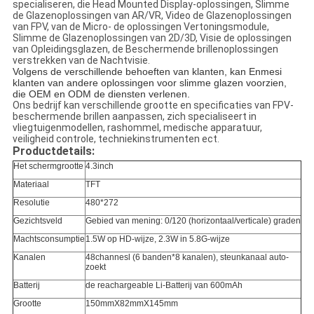
specialiseren, die Head Mounted Display-oplossingen, Slimme
de Glazenoplossingen van AR/VR, Video de Glazenoplossingen
van FPV, van de Micro- de oplossingen Vertoningsmodule,
Slimme de Glazenoplossingen van 2D/3D, Visie de oplossingen
van Opleidingsglazen, de Beschermende brillenoplossingen
verstrekken van de Nachtvisie.
Volgens de verschillende behoeften van klanten, kan Enmesi
klanten van andere oplossingen voor slimme glazen voorzien,
die OEM en ODM de diensten verlenen.
Ons bedrijf kan verschillende grootte en specificaties van FPV-
beschermende brillen aanpassen, zich specialiseert in
vliegtuigenmodellen, rashommel, medische apparatuur,
veiligheid controle, techniekinstrumenten ect.
Productdetails:
Het schermgrootte
4.3inch
Materiaal
TFT
Resolutie
480*272
Gezichtsveld
Gebied van mening: 0/120 (horizontaal/verticale) graden
Machtsconsumptie
1.5W op HD-wijze, 2.3W in 5.8G-wijze
Kanalen
48channesl (6 banden*8 kanalen), steunkanaal auto-
zoekt
Batterij
de reachargeable Li-Batterij van 600mAh
Grootte
150mmX82mmX145mm