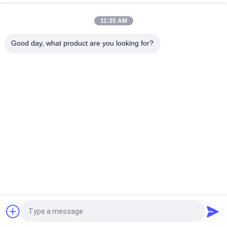
Beschermende brillen 48 rent Channesl
11:35 AM
Van TFT LCD de Grote Éénogige 2,7“ 5.8Ghz Quadcopter FPV
Monitor van gezichtsveld voor het Oversteken van Machine
Good day, what product are you looking for?
populaire categorieën
Alle
De Slimme Glazen 
Head Mounted 
Van AR
Display
3D Slimme 
VR Slimme Glazen
Videoglazen
Micro- 
Mobiele Theater 
Vertoningsmodule
Videoglazen
FPV-
De Videoglazen Van 
Hommelbeschermende 
FPV
Brillen
Vraag een offerte aan