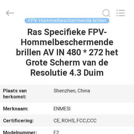
Shenzhen
Anpo
Intelligence
Technology
Co.,
FPV-Hommelbeschermende brillen
Ltd..
All
Ras Specifieke FPV-
HUIS
Rights
Reserved.
Hommelbeschermende
PRODUCTEN
brillen AV IN 480 * 272 het
Grote Scherm van de
ONGEVEER
Resolutie 4.3 Duim
ONS
Plaats van
Shenzhen, China
herkomst:
FABRIEKSREIS
Merknaam:
ENMESI
KWALITEITSCONTROLE
Certificering:
CE, ROHS, FCC,CCC
Modelnummer:
F2