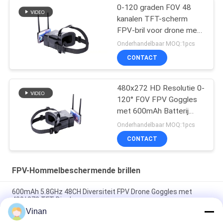
0-120 graden FOV 48
kanalen TFT-scherm
FPV-bril voor drone met
4,3-inch display
Onderhandelbaar MOQ:1pcs
CONTACT
480x272 HD Resolutie 0-
120° FOV FPV Goggles
met 600mAh Batterij
voor Drone Headset
Onderhandelbaar MOQ:1pcs
CONTACT
FPV-Hommelbeschermende brillen
600mAh 5.8GHz 48CH Diversiteit FPV Drone Goggles met
480*272 TFT Display
Vinan
2,7 Duim Minitft lcd 5,8 ghz Beste Beginner die FPV-