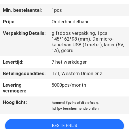
NIEUWS
Min. bestelaantal:
1pcs
GEVALLEN
Prijs:
Onderhandelbaar
Verpakking Details:
giftdoos verpakking, 1pcs:
VERZOEK
145*162*98 (mm). De micro-
kabel van USB (1meter), lader (5V,
OM EEN
1A), gebrui
CITAAT
Levertijd:
7 het werkdagen
Betalingscondities:
T/T, Western Union enz.
SHOPPING
Levering
5000pcs/month
ONLINE
vermogen:
Hoog licht:
,
hommel fpv hoofdtelefoon
SITEMAP
hd fpv beschermende brillen
PRIVACYBELEID
BESTE PRIJS