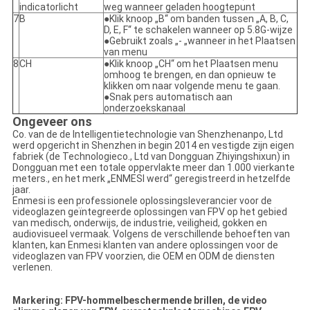
indicatorlicht
weg wanneer geladen hoogtepunt
7
B
●Klik knoop „B“ om banden tussen „A, B, C,
D, E, F“ te schakelen wanneer op 5.8G-wijze
●Gebruikt zoals „- „wanneer in het Plaatsen
van menu
8
CH
●Klik knoop „CH“ om het Plaatsen menu
omhoog te brengen, en dan opnieuw te
klikken om naar volgende menu te gaan.
●Snak pers automatisch aan
onderzoekskanaal
Ongeveer ons
Co. van de de Intelligentietechnologie van Shenzhenanpo, Ltd
werd opgericht in Shenzhen in begin 2014 en vestigde zijn eigen
fabriek (de Technologieco., Ltd van Dongguan Zhiyingshixun) in
Dongguan met een totale oppervlakte meer dan 1.000 vierkante
meters., en het merk „ENMESI werd“ geregistreerd in hetzelfde
jaar.
Enmesi is een professionele oplossingsleverancier voor de
videoglazen geïntegreerde oplossingen van FPV op het gebied
van medisch, onderwijs, de industrie, veiligheid, gokken en
audiovisueel vermaak. Volgens de verschillende behoeften van
klanten, kan Enmesi klanten van andere oplossingen voor de
videoglazen van FPV voorzien, die OEM en ODM de diensten
verlenen.
Markering: FPV-hommelbeschermende brillen, de video