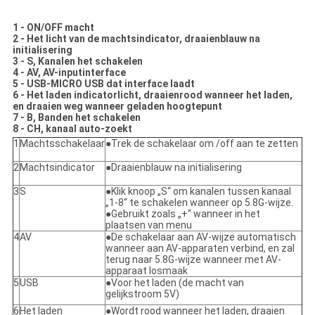
1 - ON/OFF macht
2 - Het licht van de machtsindicator, draaienblauw na
initialisering
3 - S, Kanalen het schakelen
4 - AV, AV-inputinterface
5 - USB-MICRO USB dat interface laadt
6 - Het laden indicatorlicht, draaienrood wanneer het laden,
en draaien weg wanneer geladen hoogtepunt
7 - B, Banden het schakelen
8 - CH, kanaal auto-zoekt
1
Machtsschakelaar
●Trek de schakelaar om /off aan te zetten
2
Machtsindicator
●Draaienblauw na initialisering
3
S
●Klik knoop „S“ om kanalen tussen kanaal
„1-8“ te schakelen wanneer op 5.8G-wijze.
●Gebruikt zoals „+“ wanneer in het
plaatsen van menu
4
AV
●De schakelaar aan AV-wijze automatisch
wanneer aan AV-apparaten verbind, en zal
terug naar 5.8G-wijze wanneer met AV-
apparaat losmaak
5
USB
●Voor het laden (de macht van
gelijkstroom 5V)
6
Het laden
●Wordt rood wanneer het laden, draaien