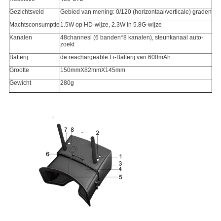
Gezichtsveld
Gebied van mening: 0/120 (horizontaal/verticale) graden
Machtsconsumptie
1.5W op HD-wijze, 2.3W in 5.8G-wijze
Kanalen
48channesl (6 banden*8 kanalen), steunkanaal auto-
zoekt
Batterij
de reachargeable Li-Batterij van 600mAh
Grootte
150mmX82mmX145mm
Gewicht
280g