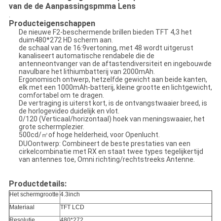
van de de Aanpassingspmma Lens
.
Producteigenschappen
De nieuwe F2-beschermende brillen bieden TFT 4,3 het
duim480*272 HD scherm aan.
de schaal van de 16:9vertoning, met 48 wordt uitgerust
kanaliseert automatische rendabele die de
antenneontvanger van de aftastendiversiteit en ingebouwde
navulbare het lithiumbatterij van 2000mAh.
Ergonomisch ontwerp, hetzelfde gewicht aan beide kanten,
elk met een 1000mAh-batterij, kleine grootte en lichtgewicht,
comfortabel om te dragen.
De vertraging is uiterst kort, is de ontvangstwaaier breed, is
de horlogevideo duidelijk en vlot.
0/120 (Verticaal/horizontaal) hoek van meningswaaier, het
grote schermplezier.
500cd/㎡of hoge helderheid, voor Openlucht.
DUOontwerp: Combineert de beste prestaties van een
cirkelcombinatie met RX en staat twee types tegelijkertijd
van antennes toe, Omni richting/rechtstreeks Antenne.
Productdetails:
Het schermgrootte
4.3inch
Materiaal
TFT LCD
Resolutie
480*272