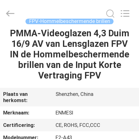
Shenzhen
Anpo
Intelligence
Technology
Co.,
FPV-Hommelbeschermende brillen
Ltd..
All
PMMA-Videoglazen 4,3 Duim
HUIS
Rights
Reserved.
16/9 AV van Lensglazen FPV
PRODUCTEN
IN de Hommelbeschermende
brillen van de Input Korte
ONGEVEER
Vertraging FPV
ONS
Plaats van
Shenzhen, China
herkomst:
FABRIEKSREIS
Merknaam:
ENMESI
KWALITEITSCONTROLE
Certificering:
CE, ROHS, FCC,CCC
Modelnummer:
F2-A43