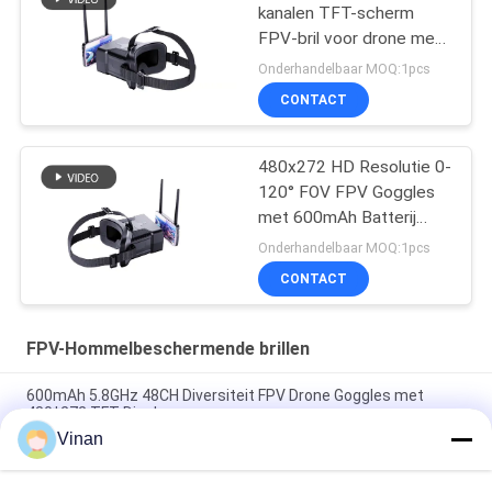
kanalen TFT-scherm
FPV-bril voor drone met
4,3-inch display
Onderhandelbaar MOQ:1pcs
CONTACT
480x272 HD Resolutie 0-
120° FOV FPV Goggles
met 600mAh Batterij
voor Drone Headset
Onderhandelbaar MOQ:1pcs
CONTACT
FPV-Hommelbeschermende brillen
600mAh 5.8GHz 48CH Diversiteit FPV Drone Goggles met
480*272 TFT Display
Vinan
2,7 Duim Minitft lcd 5,8 ghz Beste Beginner die FPV-
Beschermende brillen 48 rent Channesl