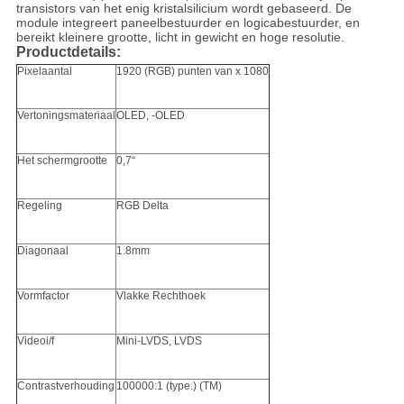
transistors van het enig kristalsilicium wordt gebaseerd. De
module integreert paneelbestuurder en logicabestuurder, en
bereikt kleinere grootte, licht in gewicht en hoge resolutie.
Productdetails:
Pixelaantal
1920 (RGB) punten van x 1080
Vertoningsmateriaal
OLED, -OLED
Het schermgrootte
0,7“
Regeling
RGB Delta
Diagonaal
1.8mm
Vormfactor
Vlakke Rechthoek
Videoi/f
Mini-LVDS, LVDS
Contrastverhouding
100000:1 (type.) (TM)