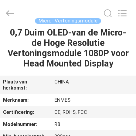
Shenzhen
Anpo
Intelligence
Technology
Co.,
Micro- Vertoningsmodule
Ltd..
All
0,7 Duim OLED-van de Micro-
HUIS
Rights
Reserved.
de Hoge Resolutie
PRODUCTEN
Vertoningsmodule 1080P voor
Head Mounted Display
ONGEVEER
ONS
Plaats van
CHINA
herkomst:
FABRIEKSREIS
Merknaam:
ENMESI
Certificering:
CE, ROHS, FCC
KWALITEITSCONTROLE
Modelnummer:
R8