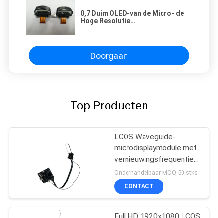
0,7 Duim OLED-van de Micro- de
Hoge Resolutie
Vertoningsmodule 1080P voor
Head Mounted Display
Doorgaan
Top Producten
LCOS Waveguide-
microdisplaymodule met
vernieuwingsfrequentie
van 120 Hz, gezichtsveld
Onderhandelbaar MOQ:50 stks
van 40° en resolutie van
CONTACT
1920 x 1080
Full HD 1920x1080 LCOS