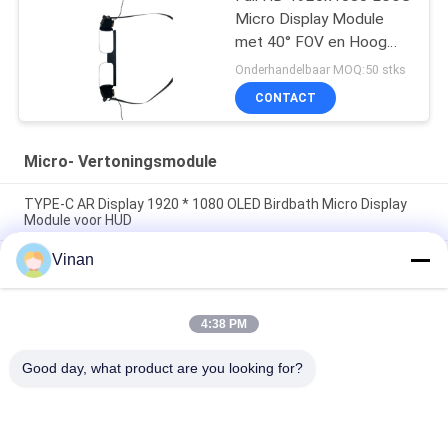
Micro Display Module
met 40° FOV en Hoog
Contrast 200:1 voor
Onderhandelbaar MOQ:50 stks
AR/VR Toepassingen
CONTACT
Micro- Vertoningsmodule
TYPE-C AR Display 1920 * 1080 OLED Birdbath Micro Display
Module voor HUD
Vinan
Volledige HD Sony Micro- van het 0,7 Duim Éénogige Scherm
Flexibele OLED Vertoningsmodule voor de Helm van AR
Micro- van de aandrijvingsplaat Vertoningsmodule, Kleine
4:38 PM
Grootte 0. 7 de Vertoning van de duim 1920 & 1080 Resolutie
OLED
Good day, what product are you looking for?
populaire categorieën
Alle