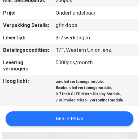
Min. bestelaantal:
200pcs
NIEUWS
Prijs:
Onderhandelbaar
GEVALLEN
Verpakking Details:
gfit doos
Levertijd:
3-7 werkdagen
VERZOEK
Betalingscondities:
T/T, Western Union, enz.
OM EEN
CITAAT
Levering
5000pcs/month
vermogen:
Hoog licht:
,
SHOPPING
amoled vertoningsmodule
,
flexibel oled vertoningsmodule
ONLINE
,
0.7 Inch OLED Micro Display Module
7 Duimoled Micro- Vertoningsmodule
SITEMAP
BESTE PRIJS
PRIVACYBELEID