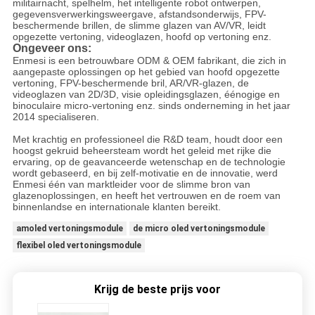
militairnacht, spelhelm, het intelligente robot ontwerpen,
gegevensverwerkingsweergave, afstandsonderwijs, FPV-
beschermende brillen, de slimme glazen van AV/VR, leidt
opgezette vertoning, videoglazen, hoofd op vertoning enz.
Ongeveer ons:
Enmesi is een betrouwbare ODM & OEM fabrikant, die zich in
aangepaste oplossingen op het gebied van hoofd opgezette
vertoning, FPV-beschermende bril, AR/VR-glazen, de
videoglazen van 2D/3D, visie opleidingsglazen, éénogige en
binoculaire micro-vertoning enz. sinds onderneming in het jaar
2014 specialiseren.
Met krachtig en professioneel die R&D team, houdt door een
hoogst gekruid beheersteam wordt het geleid met rijke die
ervaring, op de geavanceerde wetenschap en de technologie
wordt gebaseerd, en bij zelf-motivatie en de innovatie, werd
Enmesi één van marktleider voor de slimme bron van
glazenoplossingen, en heeft het vertrouwen en de roem van
binnenlandse en internationale klanten bereikt.
amoled vertoningsmodule
de micro oled vertoningsmodule
flexibel oled vertoningsmodule
Krijg de beste prijs voor