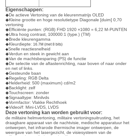
Eigenschappen:
◆
De actieve Vertoning van de kleurenmatrijs OLED
◆Kleine grootte en hoge resolutietype Diagonale [duim] 0,70
vertoning
◆Efficiënte punten: (RGB) FHD 1920 ×1080 = 6,22 M-PUNTEN
◆Ultra hoog contrast, 100000:1 (type.) (TM)
◆Brede kleurengamma
◆Kleurdiepte:
16.7M (met 8 bits)
Snelle reactiesnelheid
◆
◆Verdun en steek in gewicht aan
◆Van de machtsbesparing (PS) de functie
◆De selectie van de aftastenrichting, naar boven of naar onder
en net of links.
◆Gesteunde baan
◆Regeling: RGB Delta
◆Helderheid: 500 (maximum) cd/m2
◆Backlight: zelf
◆Touchscreen: zonder
◆Signaaltype: Minilvds
◆Vormfactor: Vlakke Rechthoek
◆Videoi/f: Mini-LVDS, LVDS
Deze vertoning kan worden gebruikt voor:
de militaire helmvertoning, militaire vertoningsuitrusting, het
draagbare apparaat van de nachtvisie, medische apparatuur het
ontwerpen, het infrarode thermische imager ontwerpen, de
weergave van het lasergezicht, de visiesysteem van de