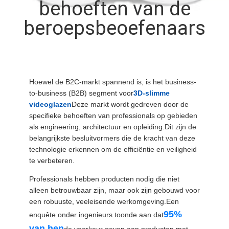
NIEUWS
behoeften van de
beroepsbeoefenaars
GEVALLEN
VERZOEK
Hoewel de B2C-markt spannend is, is het business-
OM EEN
to-business (B2B) segment voor
3D-slimme
CITAAT
videoglazen
Deze markt wordt gedreven door de
specifieke behoeften van professionals op gebieden
als engineering, architectuur en opleiding.Dit zijn de
SHOPPING
belangrijkste besluitvormers die de kracht van deze
technologie erkennen om de efficiëntie en veiligheid
ONLINE
te verbeteren.
Professionals hebben producten nodig die niet
SITEMAP
alleen betrouwbaar zijn, maar ook zijn gebouwd voor
een robuuste, veeleisende werkomgeving.Een
95%
enquête onder ingenieurs toonde aan dat
PRIVACYBELEID
van hen
de voorkeur geven aan producten met