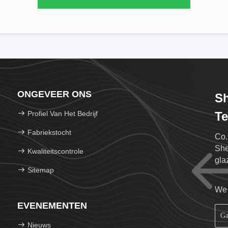
ONGEVEER ONS
Sh
Profiel Van Het Bedrijf
Te
Fabriekstocht
Co.
She
Kwaliteitscontrole
gla
Sitemap
hee
We 
EVENEMENTEN
Nieuws