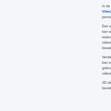
In de
Video
perso
Een s
kan w
waars
video
bewak
Verde
kan e
gebru
video
3D sl
bevei