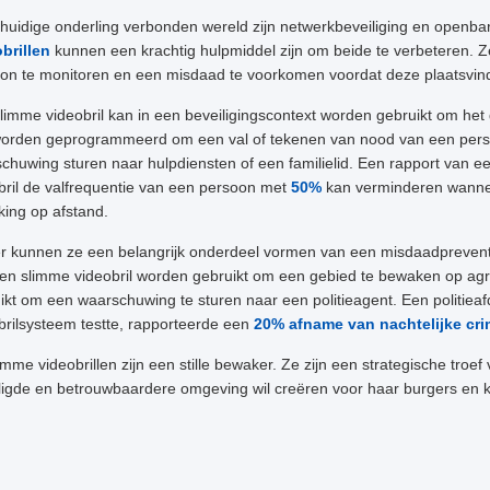
 huidige onderling verbonden wereld zijn netwerkbeveiliging en openbar
brillen
kunnen een krachtig hulpmiddel zijn om beide te verbeteren. 
on te monitoren en een misdaad te voorkomen voordat deze plaatsvind
limme videobril kan in een beveiligingscontext worden gebruikt om het 
orden geprogrammeerd om een val of tekenen van nood van een persoo
chuwing sturen naar hulpdiensten of een familielid. Een rapport van ee
bril de valfrequentie van een persoon met
50%
kan verminderen wanneer
ing op afstand.
r kunnen ze een belangrijk onderdeel vormen van een misdaadpreventi
en slimme videobril worden gebruikt om een gebied te bewaken op agres
ikt om een waarschuwing te sturen naar een politieagent. Een politieaf
brilsysteem testte, rapporteerde een
20% afname van nachtelijke crim
imme videobrillen zijn een stille bewaker. Ze zijn een strategische troef 
ligde en betrouwbaardere omgeving wil creëren voor haar burgers en k