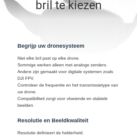
NIEUWS
bril te kiezen
GEVALLEN
VERZOEK
Begrijp uw dronesysteem
OM EEN
Niet elke bril past op elke drone.
CITAAT
Sommige werken alleen met analoge zenders.
Andere zijn gemaakt voor digitale systemen zoals
DJI FPV.
SHOPPING
Controleer de frequentie en het transmissietype van
ONLINE
uw drone.
Compatibiliteit zorgt voor vloeiende en stabiele
beelden.
SITEMAP
Resolutie en Beeldkwaliteit
PRIVACYBELEID
Resolutie definieert de helderheid.