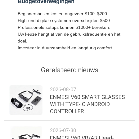
Budgetoverwegingen
Beginnersbrillen kosten ongeveer $100–$200.
High-end digitale systemen overschrijden $500.
Professionele setups kunnen $1000+ bereiken.
Uw keuze hangt af van de gebruiksfrequentie en het
doel.
Investeer in duurzaamheid en langdurig comfort.
Gerelateerd nieuws
2026-08-07
ENMESI V60 SMART GLASSES
WITH TYPE- C ANDROID
CONTROLLER
2026-07-30
ENMESI V60 VR/AR Head-