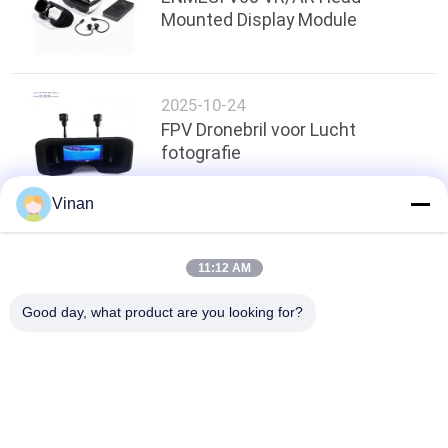
Mounted Display Module
2025-10-24
FPV Dronebril voor Lucht
fotografie
Vinan
Terug naar boven
11:12 AM
Good day, what product are you looking for?
populaire categorieën
Alle
De Slimme Glazen 
Head Mounted 
Van AR
Display